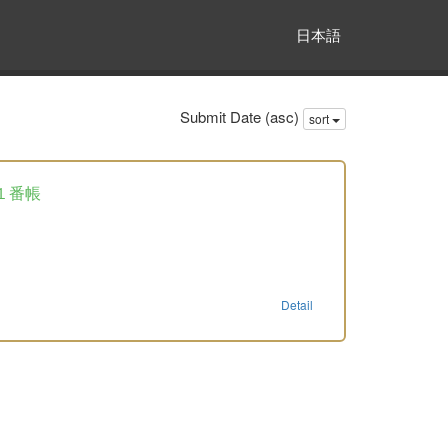
日本語
Submit Date (asc)
sort
１番帳
Detail