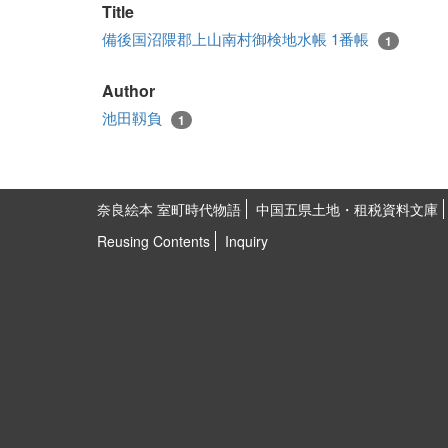
Title
備後国沼隈郡上山南村御検地水帳 1番帳
1
Author
池田靱負
1
奈良絵本 室町時代物語
中国五県土地・租税資料文庫
Reusing Contents
Inquiry