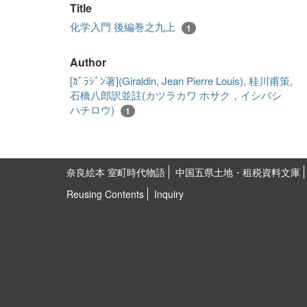
Title
化学入門 後編巻之九上
1
Author
[ｶﾞﾗｼﾞﾝ著](Giraldin, Jean Pierre Louis), 桂川甫策,
石橋八郎訳並註(カツラカワ ホサク，イシバシ
ハチロウ)
1
奈良絵本 室町時代物語
中国五県土地・租税資料文庫
Reusing Contents
Inquiry