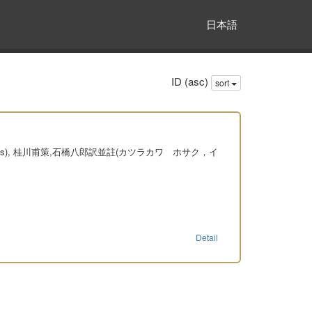
日本語
ID (asc)
sort
Pierre Louis), 桂川甫策,石橋八郎訳並註(カツラカワ ホサク，イ
Detail