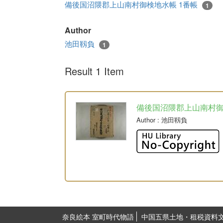
備後国沼隈郡上山南村御検地水帳 1番帳
1
Author
池田靱負
1
Result 1 Item
備後国沼隈郡上山南村
Author
: 池田靱負
奈良絵本 室町時代物語
中国五県土地・租税資料