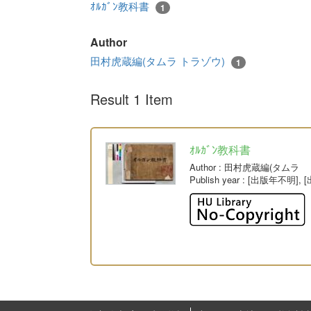
ｵﾙｶﾞﾝ教科書
1
Author
田村虎蔵編(タムラ トラゾウ)
1
Result 1 Item
ｵﾙｶﾞﾝ教科書
Author
: 田村虎蔵編(タムラ 
Publish year
: [出版年不明], 