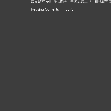
奈良絵本 室町時代物語
中国五県土地・租税資料
Reusing Contents
Inquiry