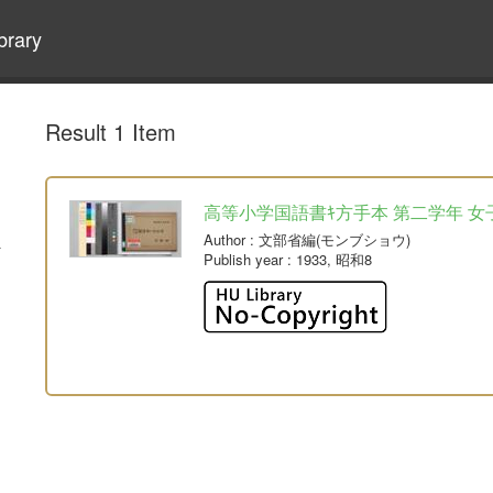
brary
Result 1 Item
高等小学国語書ｷ方手本 第二学年 女
Author
: 文部省編(モンブショウ)
Publish year
: 1933, 昭和8