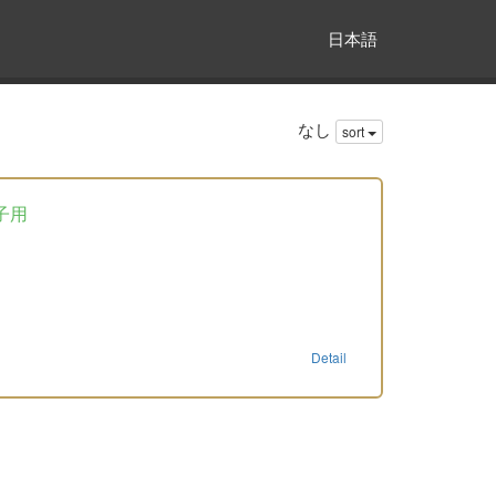
日本語
なし
sort
子用
Detail