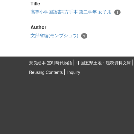
Title
高等小学国語書ｷ方手本 第二学年 女子用
1
Author
文部省編(モンブショウ)
1
奈良絵本 室町時代物語
中国五県土地・租税資料文庫
Reusing Contents
Inquiry