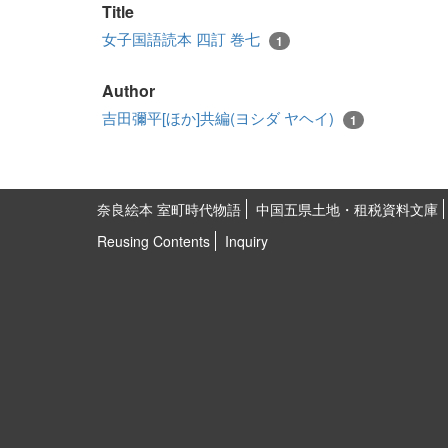
Title
女子国語読本 四訂 巻七
1
Author
吉田彌平[ほか]共編(ヨシダ ヤヘイ)
1
奈良絵本 室町時代物語
中国五県土地・租税資料文庫
Reusing Contents
Inquiry