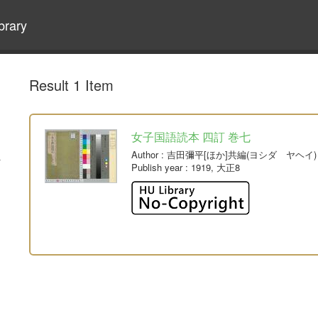
brary
Result 1 Item
女子国語読本 四訂 巻七
Author
: 吉田彌平[ほか]共編(ヨシダ ヤヘイ)
Publish year
: 1919, 大正8