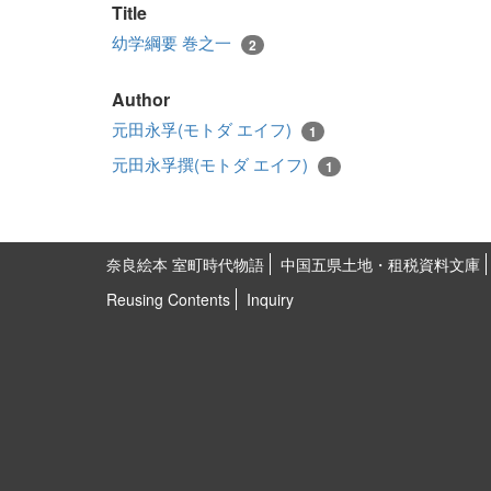
Title
幼学綱要 巻之一
2
Author
元田永孚(モトダ エイフ)
1
元田永孚撰(モトダ エイフ)
1
奈良絵本 室町時代物語
中国五県土地・租税資料文庫
Reusing Contents
Inquiry