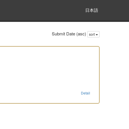
日本語
Submit Date (asc)
sort
Detail