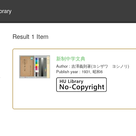
brary
Result 1 Item
新制中学文典
Author
: 吉澤義則著(ヨシザワ ヨシノリ)
Publish year
: 1931, 昭和6