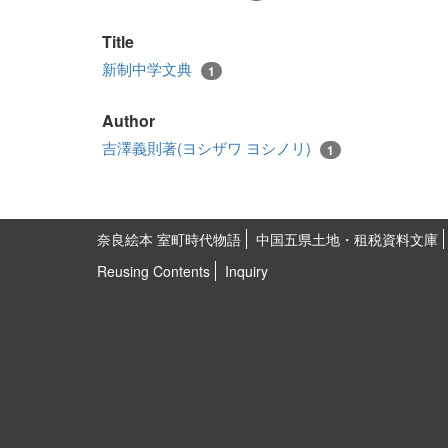
Title
新制中学文典
1
Author
吉澤義則著(ヨシザワ ヨシノリ)
1
奈良絵本 室町時代物語
中国五県土地・租税資料文庫
Reusing Contents
Inquiry