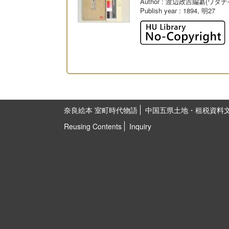
Author
: 渡辺政吉編纂(ワタナ
Publish year
: 1894, 明27
奈良絵本 室町時代物語
中国五県土地・租税資料
Reusing Contents
Inquiry