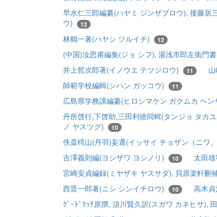
早水仁三郎編纂(ハヤミ ジンザブロウ), 後藤居三
ウ)
12
林鶴一著(ハヤシ ツルイチ)
12
(中国)汝思甫編集(ジョ シフ), 湯浅市郎左衛門
井上哲次郎著(イノウエ テツジロウ)
山
11
師範学校編輯(シハン ガッコウ)
11
広島県学務課編纂(ヒロシマケン ガクムカ ヘンサ
丹所啓行,下啓助,三田利徳同輯(タンジョ タカユ
ノ ヤスツグ)
10
佚斎樗山(丹羽)妄選(イッサイ チョザン（ニワ
吉澤義則編(ヨシザワ ヨシノリ)
太田雄
10
宮崎安貞編録(ミヤザキ ヤスサダ), 貝原楽軒刪
西晋一郎著(ニシ シンイチロウ)
高木貞
10
ｸﾞｰﾄﾞﾘｯﾁ原撰, 須川賢久訳(スガワ カネヒサ),