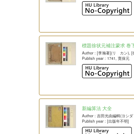
標題徐状元補注蒙求 巻
Author
: [李瀚著](リ カン)
Publish year
: 1741, 寛保元
新編算法 大全
Author
: 吉田光由編輯(ヨシダ
Publish year
: [出版年不明]