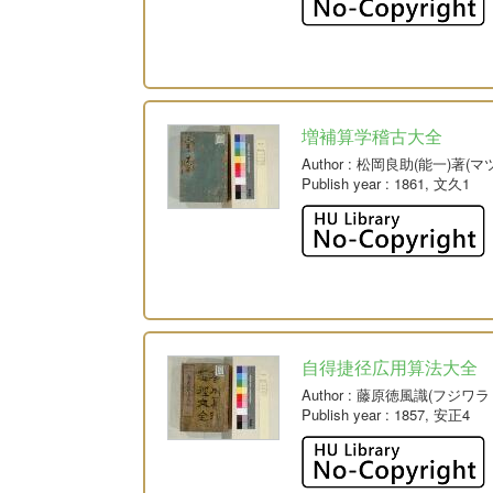
増補算学稽古大全
Author
: 松岡良助(能一)著(
Publish year
: 1861, 文久1
自得捷径広用算法大全
Author
: 藤原徳風識(フジワラ
Publish year
: 1857, 安正4