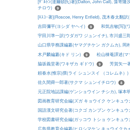
[ﾀﾞﾙﾄﾝ(達爾頓氏)著](Dalton, John Cal
チロウ)
9
[ﾛｽｺｰ著](Roscoe, Henry Enfield), 茂木春太
吉田彌平(ヨシダ ヤヘイ)
和気吉敏[写](
9
宇田川準一訳(ウダガワ ジュンイチ), 市川盛三
山口県学務課編纂(ヤマグチケン ガクムカ), 岡
木戸麟編纂(キド リン)
松山棟菴譯述(マ
9
脇坂義堂著(ワキザカ ギドウ)
芳賀矢一著
9
頼春水(惟宗)撰(ライ シュンスイ （コレムネ）)
佐久間舜一郎著(サクマ シュンイチロウ)
8
元正院地誌課編(ゲンショウイン チシカ), 塚本
図画教育研究会編(ズガ キョウイク ケンキュウ
国語漢文研究会著(コクゴ カンブン ケンキュウ
学校図書研究会編(ガッコウ トショ ケンキュウ
広島県教育会編纂(ヒロシマケン キョウイクカ