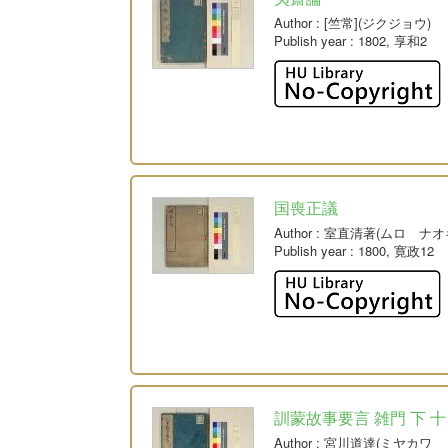
Author
: [竺常](ジクジョウ)
Publish year
: 1802, 享和2
国喪正議
Author
: 室直清著(ムロ ナオ
Publish year
: 1800, 寛政12
訓蒙故事要言 雑門 下 十
Author
: 宮川道達(ミヤカワ 