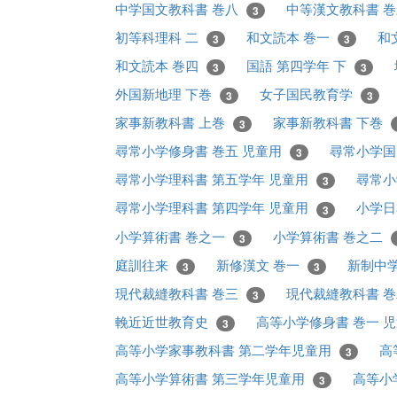
中学国文教科書 巻八
中等漢文教科書 
3
初等科理科 二
和文読本 巻一
和
3
3
和文読本 巻四
国語 第四学年 下
3
3
外国新地理 下巻
女子国民教育学
3
3
家事新教科書 上巻
家事新教科書 下巻
3
尋常小学修身書 巻五 児童用
尋常小学国
3
尋常小学理科書 第五学年 児童用
尋常小
3
尋常小学理科書 第四学年 児童用
小学日
3
小学算術書 巻之一
小学算術書 巻之二
3
庭訓往来
新修漢文 巻一
新制中学
3
3
現代裁縫教科書 巻三
現代裁縫教科書 
3
輓近近世教育史
高等小学修身書 巻一 
3
高等小学家事教科書 第二学年児童用
高
3
高等小学算術書 第三学年児童用
高等小
3