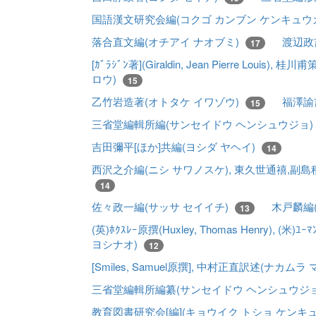
国語漢文研究会編(コクゴ カンブン ケンキュウ
落合直文編(オチアイ ナオブミ)
渡辺政
17
[ｶﾞﾗｼﾞﾝ著](Giraldin, Jean Pierre L
ロウ)
15
乙竹岩造著(オトタケ イワゾウ)
福澤諭
15
三省堂編輯所編(サンセイドウ ヘンシュウジョ)
吉田彌平[ほか]共編(ヨシダ ヤヘイ)
14
西沢之介編(ニシ サワノスケ), 東久世通禧,副
14
佐々政一編(サッサ セイイチ)
木戸麟編(
13
(英)ﾎｸｽﾚｰ原撰(Huxley, Thomas Henry), (米)
ヨシナオ)
12
[Smiles, Samuel原撰], 中村正直訳述(ナカムラ
三省堂編輯所編纂(サンセイドウ ヘンシュウジ
教育図書研究会[編](キョウイク トショ ケンキ