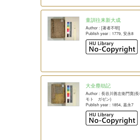
童訓往来新大成
Author
: [著者不明]
Publish year
: 1779, 安永8
大全塵劫記
Author
: 長谷川善左衛門寛(長
モト ガゼン)
Publish year
: 1854, 嘉永7