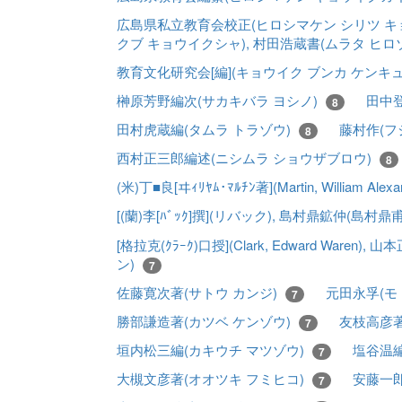
広島県私立教育会校正(ヒロシマケン シリツ キ
クブ キョウイクシャ), 村田浩蔵書(ムラタ ヒロ
教育文化研究会[編](キョウイク ブンカ ケンキ
榊原芳野編次(サカキバラ ヨシノ)
田中登
8
田村虎蔵編(タムラ トラゾウ)
藤村作(フ
8
西村正三郎編述(ニシムラ ショウザブロウ)
8
(米)丁■良[ヰｨﾘﾔﾑ･ﾏﾙﾁﾝ著](Martin, William
[(蘭)李[ﾊﾞｯｸ]撰](リバック), 島村鼎鉱仲(島村
[格拉克(ｸﾗｰｸ)口授](Clark, Edward Wa
ン)
7
佐藤寛次著(サトウ カンジ)
元田永孚(モ
7
勝部謙造著(カツベ ケンゾウ)
友枝高彦著
7
垣内松三編(カキウチ マツゾウ)
塩谷温編
7
大槻文彦著(オオツキ フミヒコ)
安藤一郎
7