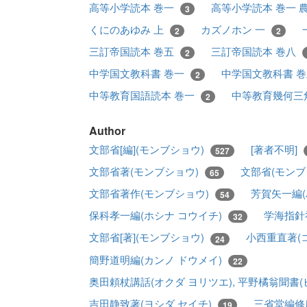
高等小学読本 巻一
高等小学読本 巻一 
3
くにのあゆみ 上
カズノホン 一
2
2
三訂帝国読本 巻五
三訂帝国読本 巻八
2
中学国文教科書 巻一
中学国文教科書 
2
中等教育国語読本 巻一
中等教育幾何三
2
Author
文部省[編](モンブショウ)
[著者不明]
527
文部省著(モンブショウ)
文部省(モンブ
65
文部省著作(モンブショウ)
芳賀矢一編(
54
保科孝一編(ホシナ コウイチ)
学海指針
32
文部省[著](モンブショウ)
小西重直著(
24
簡野道明編(カンノ ドウメイ)
22
奥田頼杖講話(オクダ ヨリツエ), 平野橘翁聞書(
吉田静致著(ヨシダ セイチ)
三省堂編修
19