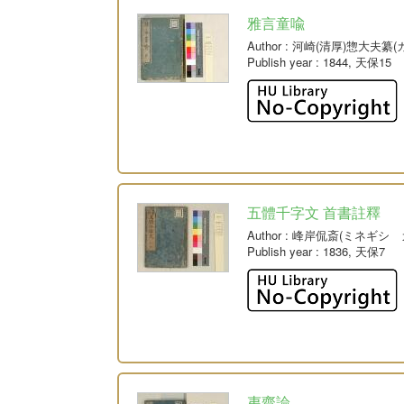
雅言童喩
Author
: 河崎(清厚)惣大夫
Publish year
: 1844, 天保15
五體千字文 首書註釋
Author
: 峰岸侃斎(ミネギシ 
Publish year
: 1836, 天保7
夷齋論