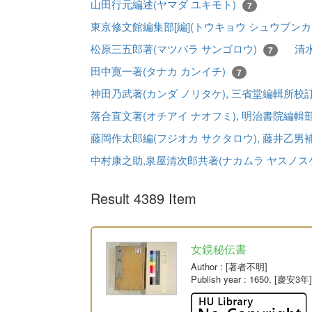
山田行元編述(ヤマダ ユキモト)
7
東京修文館編集部[編](トウキョウ シュウブンカ
松原三五郎著(マツバラ サンゴロウ)
清
7
田中寛一著(タナカ カンイチ)
7
神田乃武著(カンダ ノリタケ), 三省堂編輯所校
落合直文著(オチアイ ナオフミ), 明治書院編輯
藤岡作太郎編(フジオカ サクタロウ), 藤井乙男補
中村康之助,泉屋清次郎共著(ナカムラ ヤスノス
Result 4389 Item
女鏡秘伝書
Author
: [著者不明]
Publish year
: 1650, [慶安3年]