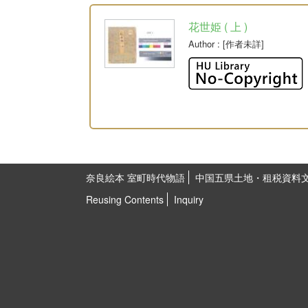
花世姫 ( 上 )
Author
: [作者未詳]
奈良絵本 室町時代物語
中国五県土地・租税資料
Reusing Contents
Inquiry