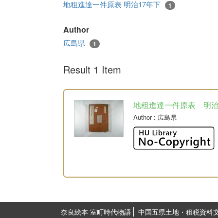
地租進達一件原表 明治17年下
1
Author
広島県
1
Result 1 Item
地租進達一件原表 明
Author
: 広島県
奈良絵本 室町時代物語
中国五県土地・租税資料