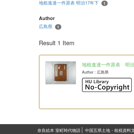
地租進達一件原表 明治17年下
1
Author
広島県
1
Result 1 Item
地租進達一件原表 明
Author
: 広島県
奈良絵本 室町時代物語
中国五県土地・租税資料