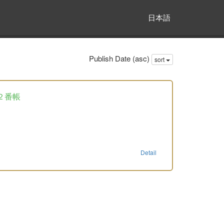
日本語
Publish Date (asc)
sort
２番帳
Detail