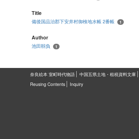
Title
備後国品治郡下安井村御検地水帳 2番帳
1
Author
池田靱負
1
奈良絵本 室町時代物語
中国五県土地・租税資料文庫
Reusing Contents
Inquiry