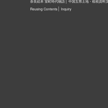
奈良絵本 室町時代物語
中国五県土地・租税資料
Reusing Contents
Inquiry