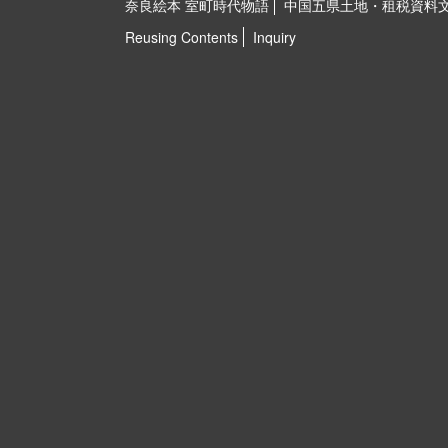
奈良絵本 室町時代物語
中国五県土地・租税資料
Reusing Contents
Inquiry