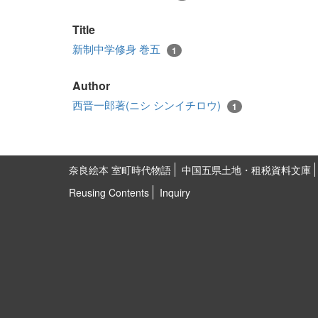
Title
新制中学修身 巻五
1
Author
西晋一郎著(ニシ シンイチロウ)
1
奈良絵本 室町時代物語
中国五県土地・租税資料文庫
Reusing Contents
Inquiry