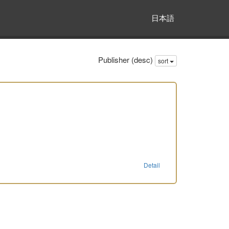
日本語
Publisher (desc)
sort
Detail