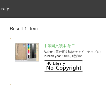
brary
Result 1 Item
中等国文讀本 巻二
Author
: 落合直文編(オチアイ ナオブミ)
Publish year
: 1899, 明治32