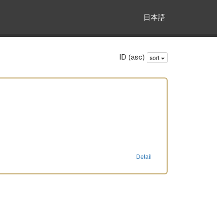
日本語
ID (asc)
sort
Detail