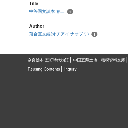
Title
中等国文讀本 巻二
1
Author
落合直文編(オチアイ ナオブミ)
1
奈良絵本 室町時代物語
中国五県土地・租税資料文庫
Reusing Contents
Inquiry