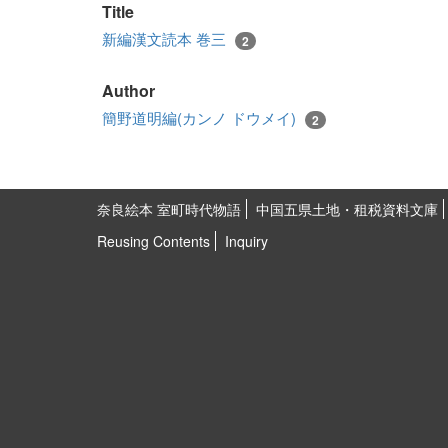
Title
新編漢文読本 巻三
2
Author
簡野道明編(カンノ ドウメイ)
2
奈良絵本 室町時代物語
中国五県土地・租税資料文庫
Reusing Contents
Inquiry