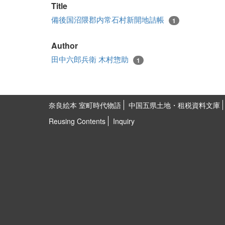
Title
備後国沼隈郡内常石村新開地詰帳
1
Author
田中六郎兵衛 木村惣助
1
奈良絵本 室町時代物語
中国五県土地・租税資料文庫
Reusing Contents
Inquiry