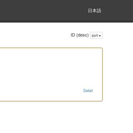
日本語
ID (desc)
sort
Detail