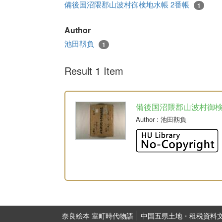
備後国沼隈郡山波村御検地水帳 2番帳
1
Author
池田靱負
1
Result 1 Item
備後国沼隈郡山波村御
Author
: 池田靱負
奈良絵本 室町時代物語
中国五県土地・租税資料