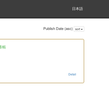
日本語
Publish Date (asc)
sort
番帳
Detail