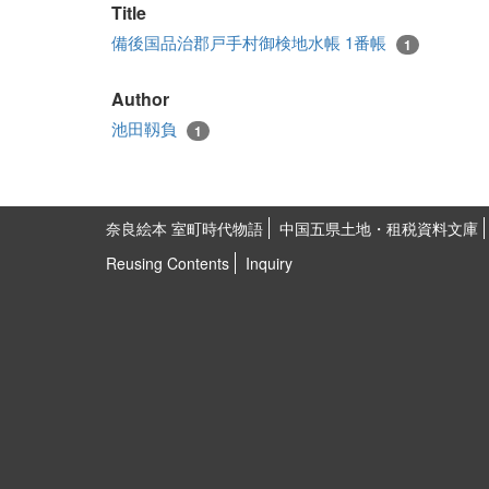
Title
備後国品治郡戸手村御検地水帳 1番帳
1
Author
池田靱負
1
奈良絵本 室町時代物語
中国五県土地・租税資料文庫
Reusing Contents
Inquiry