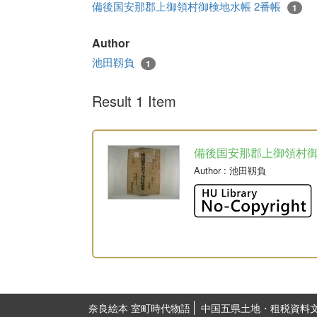
備後国安那郡上御領村御検地水帳 2番帳
1
Author
池田靱負
1
Result 1 Item
備後国安那郡上御領村
Author
: 池田靱負
奈良絵本 室町時代物語
中国五県土地・租税資料