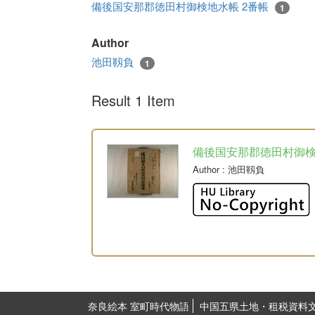
備後国安那郡徳田村御検地水帳 2番帳
1
Author
池田靱負
1
Result 1 Item
備後国安那郡徳田村御
Author
: 池田靱負
奈良絵本 室町時代物語
中国五県土地・租税資料