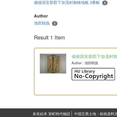
備後国安那郡下加茂村御検地帳 2番帳
1
Author
池田靱負
1
Result 1 Item
備後国安那郡下加茂村
Author
: 池田靱負
奈良絵本 室町時代物語
中国五県土地・租税資料