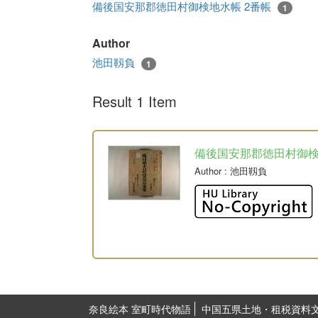
備後国安那郡徳田村御検地水帳 2番帳
1
Author
池田靱負
1
Result 1 Item
備後国安那郡徳田村御
Author
: 池田靱負
奈良絵本 室町時代物語
中国五県土地・租税資料