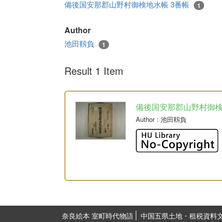
備後国安那郡山野村御検地水帳 3番帳
1
Author
池田靱負
1
Result 1 Item
備後国安那郡山野村御
Author
: 池田靱負
奈良絵本 室町時代物語
中国五県土地・租税資料