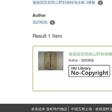
備後国安那郡山野村御検地水帳 3番帳
1
Author
池田靱負
1
Result 1 Item
備後国安那郡山野村御
Author
: 池田靱負
奈良絵本 室町時代物語
中国五県土地・租税資料