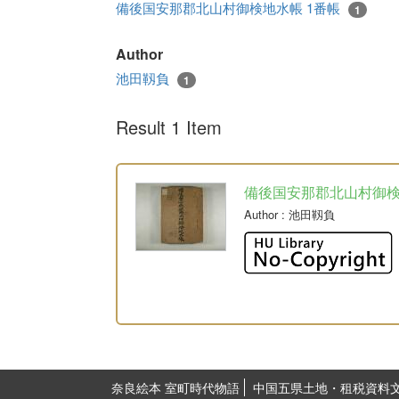
備後国安那郡北山村御検地水帳 1番帳
1
Author
池田靱負
1
Result 1 Item
備後国安那郡北山村御
Author
: 池田靱負
奈良絵本 室町時代物語
中国五県土地・租税資料