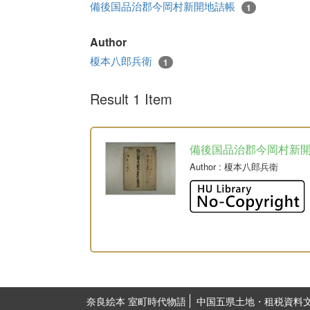
備後国品治郡今岡村新開地詰帳
1
Author
榎本八郎兵衛
1
Result 1 Item
備後国品治郡今岡村新
Author
: 榎本八郎兵衛
奈良絵本 室町時代物語
中国五県土地・租税資料