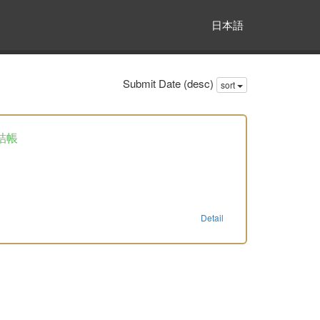
日本語
Submit Date (desc)
sort
詰帳
Detail