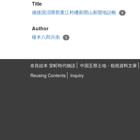
Title
備後国沼隈郡藁江村磯新開山新開地詰帳
1
Author
榎本八郎兵衛
1
奈良絵本 室町時代物語
中国五県土地・租税資料文庫
Reusing Contents
Inquiry