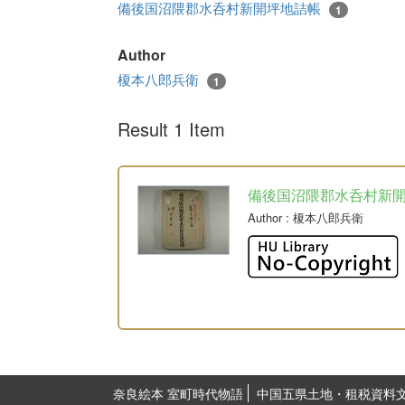
備後国沼隈郡水呑村新開坪地詰帳
1
Author
榎本八郎兵衛
1
Result 1 Item
備後国沼隈郡水呑村新
Author
: 榎本八郎兵衛
奈良絵本 室町時代物語
中国五県土地・租税資料