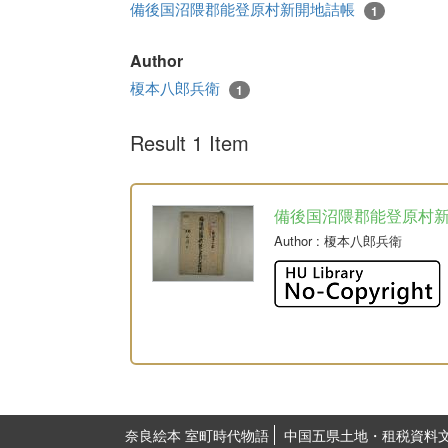
備後国沼隈郡能登原村新開地詰帳
1
Author
榎本八郎兵衛
1
Result 1 Item
備後国沼隈郡能登原村
Author
: 榎本八郎兵衛
奈良絵本 室町時代物語
中国五県土地・租税資料