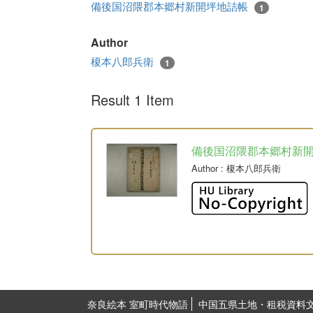
備後国沼隈郡本郷村新開坪地詰帳
1
Author
榎本八郎兵衛
1
Result 1 Item
備後国沼隈郡本郷村新
Author
: 榎本八郎兵衛
奈良絵本 室町時代物語
中国五県土地・租税資料