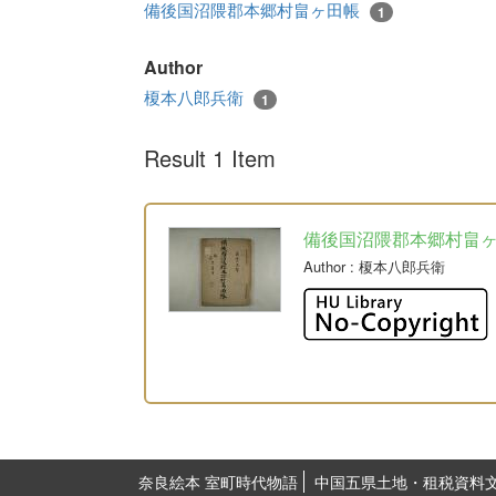
備後国沼隈郡本郷村畠ヶ田帳
1
Author
榎本八郎兵衛
1
Result 1 Item
備後国沼隈郡本郷村畠
Author
: 榎本八郎兵衛
奈良絵本 室町時代物語
中国五県土地・租税資料