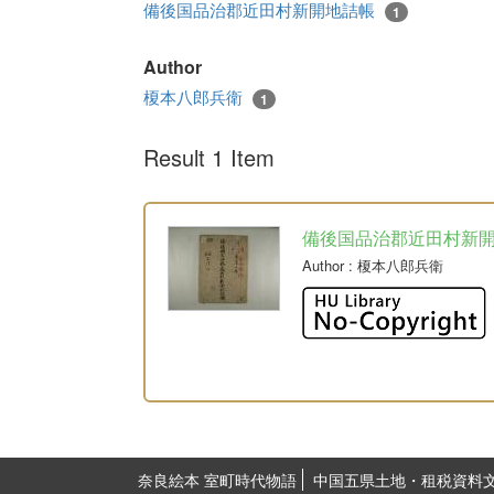
備後国品治郡近田村新開地詰帳
1
Author
榎本八郎兵衛
1
Result 1 Item
備後国品治郡近田村新
Author
: 榎本八郎兵衛
奈良絵本 室町時代物語
中国五県土地・租税資料