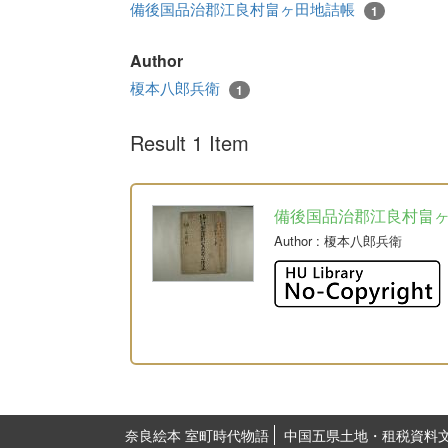
備後国品治郡江良村畠ヶ田地詰帳
1
Author
榎本八郎兵衛
1
Result 1 Item
備後国品治郡江良村畠
Author
: 榎本八郎兵衛
奈良絵本 室町時代物語
中国五県土地・租税資料