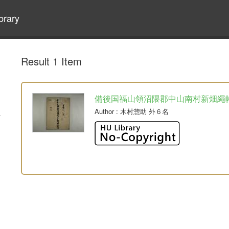
brary
Result 1 Item
備後国福山領沼隈郡中山南村新畑繩
Author
: 木村惣助 外６名