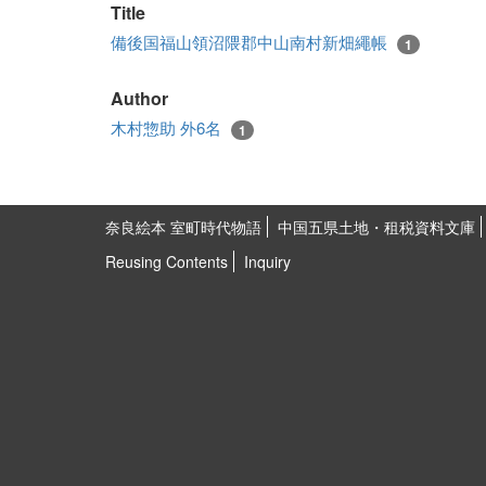
Title
備後国福山領沼隈郡中山南村新畑繩帳
1
Author
木村惣助 外6名
1
奈良絵本 室町時代物語
中国五県土地・租税資料文庫
Reusing Contents
Inquiry