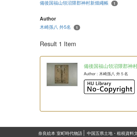
備後国福山領沼隈郡神村新畑繩帳
1
Author
木崎孫八 外5名
1
Result 1 Item
備後国福山領沼隈郡神
Author
: 木崎孫八 外５名
奈良絵本 室町時代物語
中国五県土地・租税資料