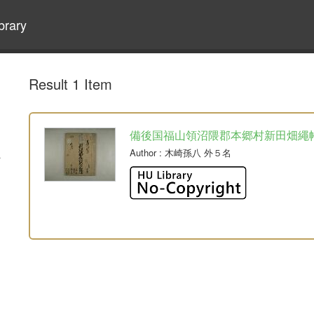
brary
Result 1 Item
備後国福山領沼隈郡本郷村新田畑繩
Author
: 木崎孫八 外５名