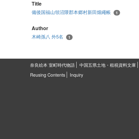
Title
備後国福山領沼隈郡本郷村新田畑繩帳
1
Author
木崎孫八 外5名
1
奈良絵本 室町時代物語
中国五県土地・租税資料文庫
Reusing Contents
Inquiry