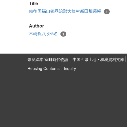
Title
備後国福山領品治郡大橋村新田畑繩帳
1
Author
木崎孫八 外5名
1
奈良絵本 室町時代物語
中国五県土地・租税資料文庫
Reusing Contents
Inquiry