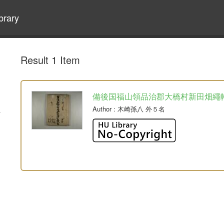
brary
Result 1 Item
備後国福山領品治郡大橋村新田畑繩
Author
: 木崎孫八 外５名