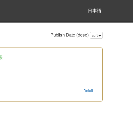
日本語
Publish Date (desc)
sort
帳
Detail