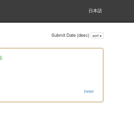
日本語
Submit Date (desc)
sort
帳
Detail