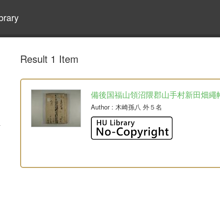
brary
Result 1 Item
備後国福山領沼隈郡山手村新田畑繩
Author
: 木崎孫八 外５名