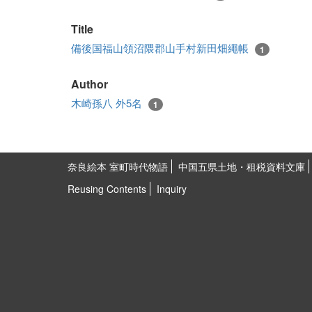
Title
備後国福山領沼隈郡山手村新田畑繩帳
1
Author
木崎孫八 外5名
1
奈良絵本 室町時代物語
中国五県土地・租税資料文庫
Reusing Contents
Inquiry