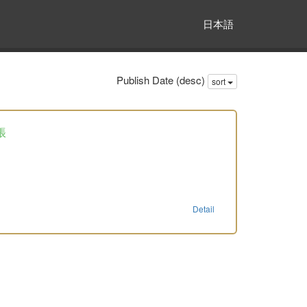
日本語
Publish Date (desc)
sort
帳
Detail