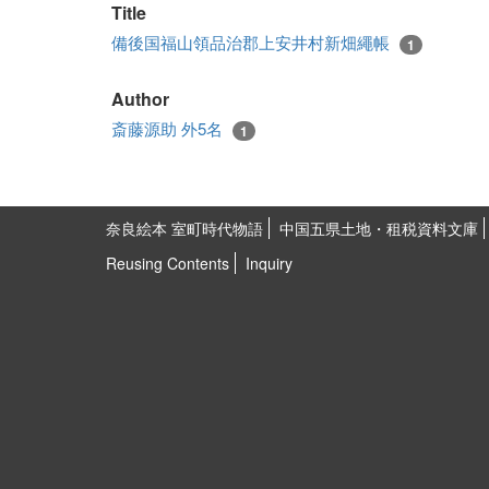
Title
備後国福山領品治郡上安井村新畑繩帳
1
Author
斎藤源助 外5名
1
奈良絵本 室町時代物語
中国五県土地・租税資料文庫
Reusing Contents
Inquiry