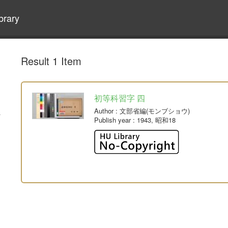
brary
Result 1 Item
初等科習字 四
Author
: 文部省編(モンブショウ)
Publish year
: 1943, 昭和18