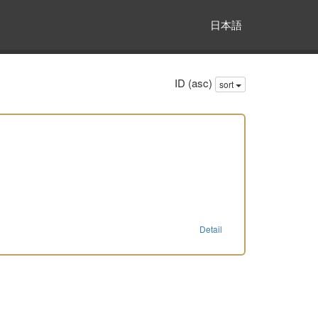
日本語
ID (asc)
sort
Detail