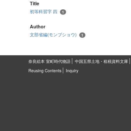
Title
初等科習字 四
1
Author
文部省編(モンブショウ)
1
奈良絵本 室町時代物語
中国五県土地・租税資料文庫
Reusing Contents
Inquiry