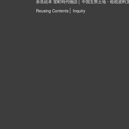
奈良絵本 室町時代物語
中国五県土地・租税資料
Reusing Contents
Inquiry