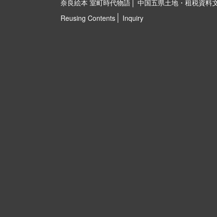
奈良絵本 室町時代物語
中国五県土地・租税資料
Reusing Contents
Inquiry