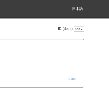
日本語
ID (desc)
sort
Detail