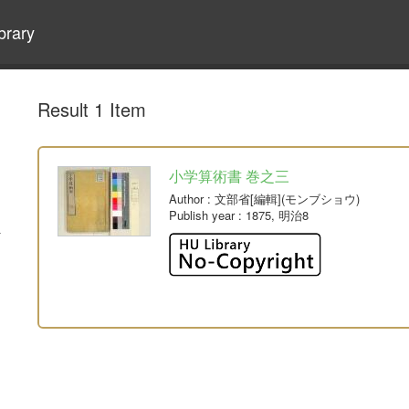
brary
Result 1 Item
小学算術書 巻之三
Author
: 文部省[編輯](モンブショウ)
Publish year
: 1875, 明治8