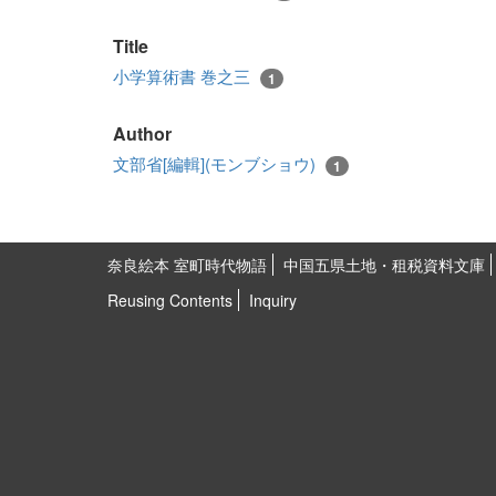
Title
小学算術書 巻之三
1
Author
文部省[編輯](モンブショウ)
1
奈良絵本 室町時代物語
中国五県土地・租税資料文庫
Reusing Contents
Inquiry