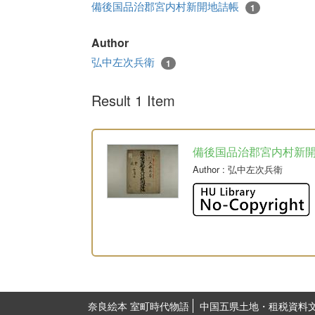
備後国品治郡宮内村新開地詰帳
1
Author
弘中左次兵衛
1
Result 1 Item
備後国品治郡宮内村新
Author
: 弘中左次兵衛
奈良絵本 室町時代物語
中国五県土地・租税資料