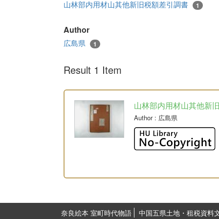
山林部内用材山其他新旧税額差引調書
1
Author
広島県
1
Result 1 Item
山林部内用材山其他新
Author
: 広島県
奈良絵本 室町時代物語
中国五県土地・租税資料