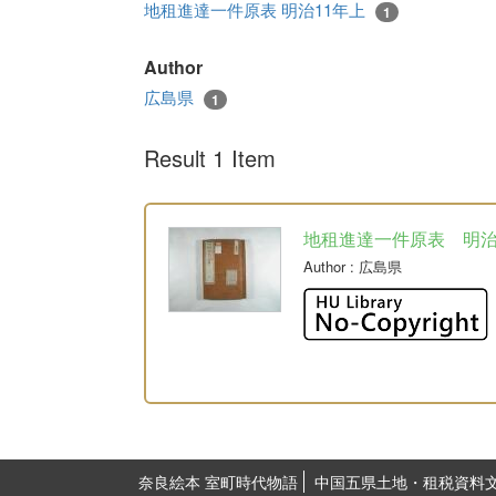
地租進達一件原表 明治11年上
1
Author
広島県
1
Result 1 Item
地租進達一件原表 明
Author
: 広島県
奈良絵本 室町時代物語
中国五県土地・租税資料